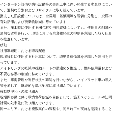
インターホン設備や防犯設備等の更新工事に伴い発生する廃棄物につい
て、適切な分別およびリサイクルに取り組んでいます。
撤去した旧設備については、金属類・基板類等を適切に分別し、資源の
有効活用および廃棄物削減に努めています。
また、施工時に使用する梱包材や消耗資材についても、使用量の削減や
適切な管理を行い、現場における廃棄物発生の抑制を意識した取り組み
を推進しています。
移動
社用車運用における環境配慮
現場移動に使用する社用車について、環境負荷低減を意識した運用を行
っています。
アイドリングの軽減や移動ルートの最適化を推進し、燃料使用量および
不要な移動の削減に努めています。
また、車両管理や運行状況の確認を行いながら、ハイブリッド車の導入
等を通じて、継続的な環境配慮に取り組んでいます。
移動効率化への取り組み
現場間移動に伴う環境負荷低減を目的として、施工スケジュールや訪問
計画の効率化に取り組んでいます。
同一エリアにおける複数案件の調整や、同日施工の実施を意識すること