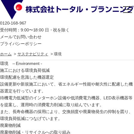
togg
nav
0120-168-967
受付時間：9:00〜18:00
日・祝を除く
メールでお問い合わせ
プライバシーポリシー
ホーム
>
サステナビリティ
>
環境
環境 – Environment -
施工における環境負荷低減
環境配慮を意識した機器選定
設備更新や新規施工において、省エネルギー性能や耐久性に配慮した機
器選定を行っています。
待機電力低減型のインターホン設備や低消費電力機器、LED表示機器等
を提案し、運用時の消費電力削減に取り組んでいます。
また、長寿命機器の採用により、交換頻度や廃棄物発生の抑制を図り、
環境負荷低減につなげています。
廃棄物削減
廃棄物削減・リサイクルへの取り組み