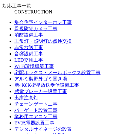
対応工事一覧
CONSTRUCTION
集合住宅インターホン工事
監視防犯カメラ工事
消防設備工事
非常灯・照明灯の点検交換
非常放送工事
音響設備工事
LED交換工事
Wi-Fi環境構築工事
宅配ボックス・メールボックス設置工事
アルミ製野外ゴミ置き場
新4K8K衛星放送受信設備工事
感電ブレーカー設置工事
出庫注意灯
チェーンゲート工事
バーゲート設置工事
業務用エアコン工事
EV充電器設置工事
デジタルサイネージの設置