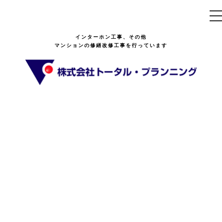
t
n
インターホン工事、その他
マンションの修繕改修工事を行っています